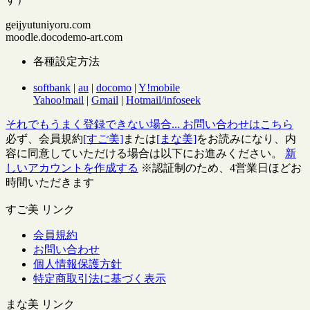
geijyutuniyoru.com
moodle.docodemo-art.com
各種設定方法
softbank
|
au
|
docomo
|
Y!mobile
Yahoo!mail
|
Gmail
|
Hotmail/infoseek
それでもうまく登録できない場合... お問い合わせは
こちら
必ず、会員規約
[すご美]
または
[まな美]
をお読みになり、内
容に同意していただける場合は以下にお進みください。
新
しいアカウントを作成する
※認証制のため、4営業日ほどお
時間いただきます
すご美 リンク
会員規約
お問い合わせ
個人情報保護方針
特定商取引法に基づく表示
まな美 リンク